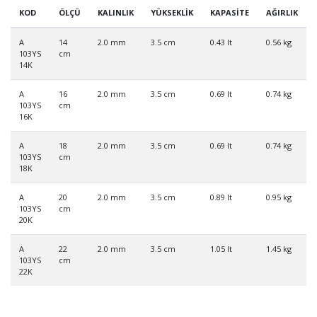
KOD
ÖLÇÜ
KALINLIK
YÜKSEKLİK
KAPASİTE
AĞIRLIK
A
14
2.0 mm
3.5 cm
0.43 lt
0.56 kg
103YS
cm
14K
A
16
2.0 mm
3.5 cm
0.69 lt
0.74 kg
103YS
cm
16K
A
18
2.0 mm
3.5 cm
0.69 lt
0.74 kg
103YS
cm
18K
A
20
2.0 mm
3.5 cm
0.89 lt
0.95 kg
103YS
cm
20K
A
22
2.0 mm
3.5 cm
1.05 lt
1.45 kg
103YS
cm
22K