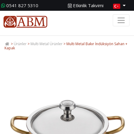
0541 827 5310
Etkinlik Takvimi
>
Ürünler
>
Multi Metal Ürünler
> Multi Metal Bakır İndüksiyön Sahan +
Kapak