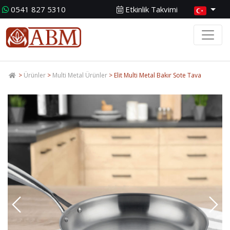
0541 827 5310
Etkinlik Takvimi
>
Ürünler
>
Multi Metal Ürünler
> Elit Multi Metal Bakır Sote Tava