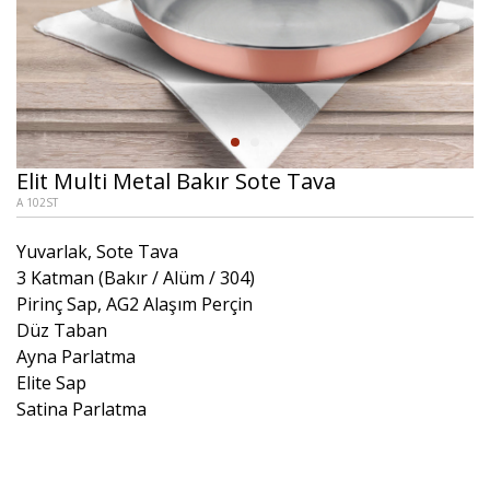
Elit Multi Metal Bakır Sote Tava
A 102ST
Yuvarlak, Sote Tava
3 Katman (Bakır / Alüm / 304)
Pirinç Sap, AG2 Alaşım Perçin
Düz Taban
Ayna Parlatma
Elite Sap
Satina Parlatma