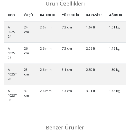
Ürün Özellikleri
KOD
ÖLÇÜ
KALINLIK
YÜKSEKLİK
KAPASİTE
AĞIRLIK
A
24
2.6 mm
7.2 cm
1.67 lt
1.01 kg
102ST
cm
24
A
26
2.6 mm
7.3 cm
2.06 lt
1.16 kg
102ST
cm
26
A
28
2.6 mm
8.1 cm
2.50 lt
1.30 kg
102ST
cm
28
A
30
2.6 mm
8.3 cm
3.01 lt
1.45 kg
102ST
cm
30
Benzer Ürünler