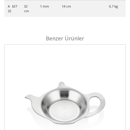
A 637
32
1 mm
14 cm
0,7 kg
32
cm
Benzer Ürünler