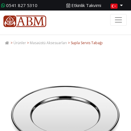
0541 827 5310
Etkinlik Takvimi
>
Ürünler
>
Masaüstü Aksesuarları
> Supla Servis Tabağı