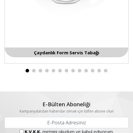
abağı
Peçetelik
E-Bülten Aboneliği
Kampanyalardan haberdar olmak için lütfen abone olun
K.V.K.K.
metnini okudum ve kabul ediyorum.