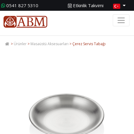
0541 827 5310
Etkinlik Takvimi
>
Ürünler
>
Masaüstü Aksesuarları
> Çerez Servis Tabağı