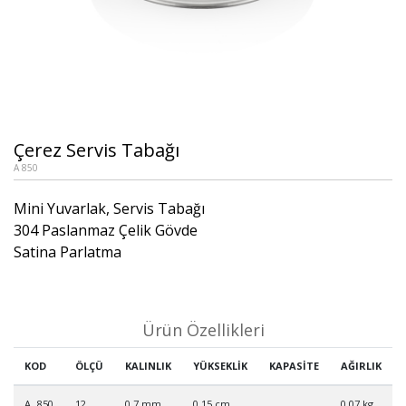
Çerez Servis Tabağı
A 850
Mini Yuvarlak, Servis Tabağı
304 Paslanmaz Çelik Gövde
Satina Parlatma
Ürün Özellikleri
KOD
ÖLÇÜ
KALINLIK
YÜKSEKLİK
KAPASİTE
AĞIRLIK
A 850
12
0,7 mm
0,15 cm
0,07 kg