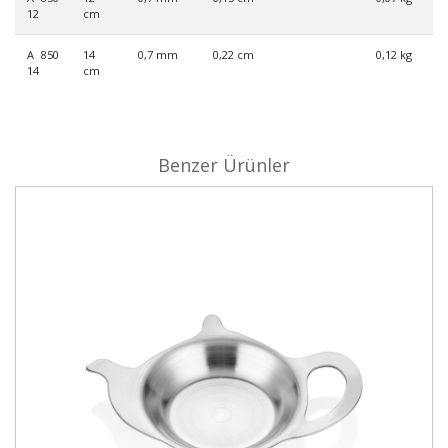
12
cm
A 850
14
0,7 mm
0,22 cm
0,12 kg
14
cm
Benzer Ürünler