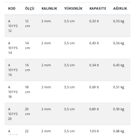
KOD
ÖLÇÜ
KALINLIK
YÜKSEKLİK
KAPASİTE
AĞIRLIK
A
12
2 mm
3,5 cm
0,33 lt
0,35 kg
101YS
cm
12
A
14
2 mm
3,5 cm
0,43 lt
0,36 kg
101YS
cm
14
A
16
2 mm
3,5 cm
0,54 lt
0,43 kg
101YS
cm
16
A
18
2 mm
3,5 cm
0,69 lt
0,51 kg
101YS
cm
18
A
20
2 mm
3,5 cm
0,89 lt
0,59 kg
101YS
cm
20
A
22
2 mm
3,5 cm
1,05 lt
0,68 kg