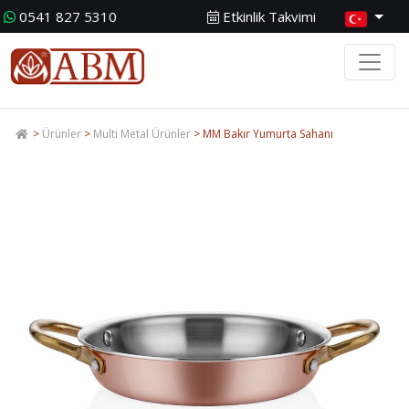
0541 827 5310
Etkinlik Takvimi
>
Ürünler
>
Multi Metal Ürünler
> MM Bakır Yumurta Sahanı