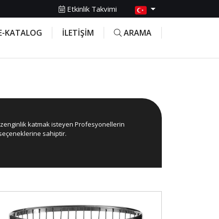
Etkinlik Takvimi
E-KATALOG
İLETİŞİM
ARAMA
na zenginlik katmak isteyen Profesyonellerin
seçeneklerine sahiptir.