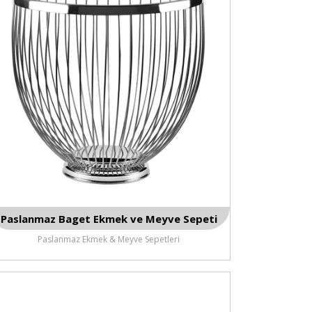
Paslanmaz Baget Ekmek ve Meyve Sepeti
Paslanmaz Ekmek & Meyve Sepetleri