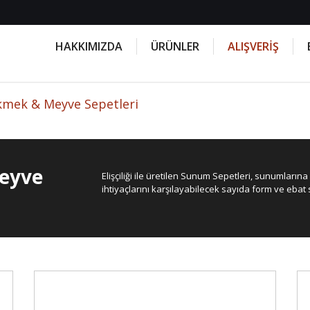
HAKKIMIZDA
ÜRÜNLER
ALIŞVERİŞ
mek & Meyve Sepetleri
eyve
Elişçiliği ile üretilen Sunum Sepetleri, sunumları
ihtiyaçlarını karşılayabilecek sayıda form ve ebat 